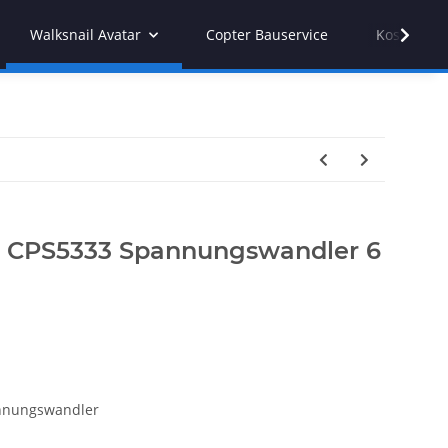
Walksnail Avatar
Copter Bauservice
Kostenvor
r CPS5333 Spannungswandler 6
annungswandler