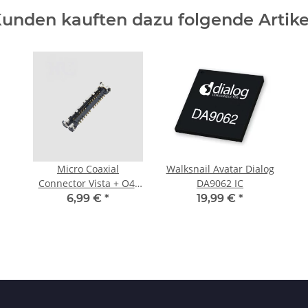
unden kauften dazu folgende Artike
Micro Coaxial
Walksnail Avatar Dialog
Connector Vista + O4-
DA9062 IC
Lite
6,99 €
*
19,99 €
*