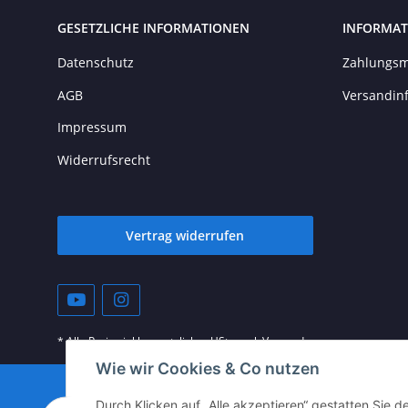
GESETZLICHE INFORMATIONEN
INFORMAT
Datenschutz
Zahlungsm
AGB
Versandin
Impressum
Widerrufsrecht
Vertrag widerrufen
* Alle Preise inkl. gesetzlicher USt., zzgl.
Versand
Wie wir Cookies & Co nutzen
© vista-repair.de
Durch Klicken auf „Alle akzeptieren“ gestatten Sie 