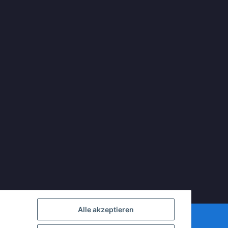
Alle akzeptieren
mDATA LiteSpeed Cache
| Cached by
ecomDATA LiteSpeed Cache