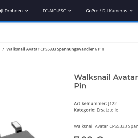
DJI Drohnen
FC-AIO-ESC
GoPro / DJI Kameras
Walksnail Avatar CPS5333 Spannungswandler 6 Pin
Walksnail Avata
Pin
Artikelnummer:
J122
Kategorie:
Ersatzteile
Walksnail Avatar CPS5333 Sp