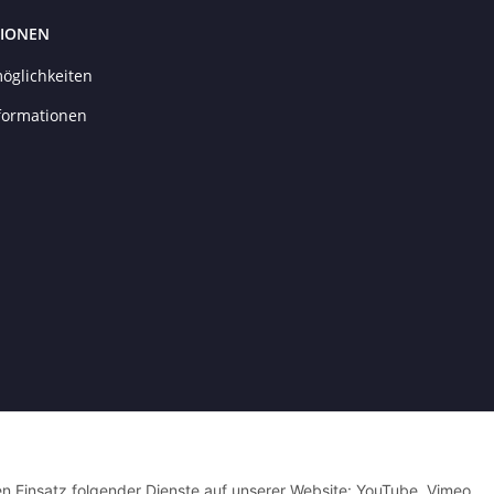
IONEN
öglichkeiten
formationen
Powered by
JTL-Shop
| Cached by
ecomDATA LiteSpeed Cache
| Cached by
eco
den Einsatz folgender Dienste auf unserer Website: YouTube, Vimeo,