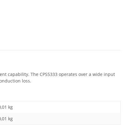
ent capability. The CPS5333 operates over a wide input
onduction loss.
0,01 kg
0,01
kg