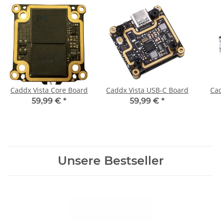
Caddx Vista Core Board
Caddx Vista USB-C Board
Ca
59,99 €
*
59,99 €
*
Unsere Bestseller