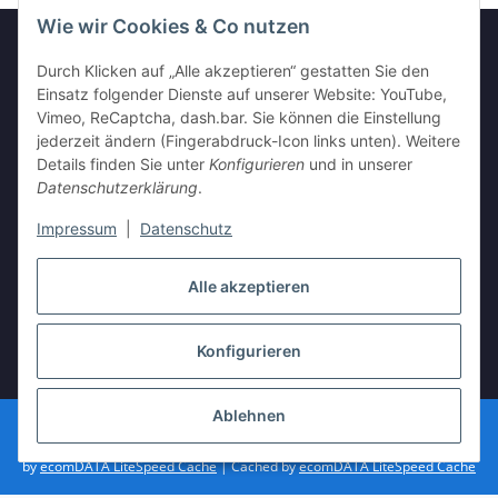
Wie wir Cookies & Co nutzen
Durch Klicken auf „Alle akzeptieren“ gestatten Sie den
GESETZLICHE INFORMATIONEN
Einsatz folgender Dienste auf unserer Website: YouTube,
Vimeo, ReCaptcha, dash.bar. Sie können die Einstellung
jederzeit ändern (Fingerabdruck-Icon links unten). Weitere
INFORMATIONEN
Details finden Sie unter
Konfigurieren
und in unserer
Datenschutzerklärung
.
Impressum
|
Datenschutz
Vertrag widerrufen
Alle akzeptieren
Konfigurieren
* Alle Preise inkl. gesetzlicher USt., zzgl.
Versand
Ablehnen
© vista-repair.de
Powered by
JTL-Shop
| Cached by
ecomDATA LiteSpeed Cache
| Cached
by
ecomDATA LiteSpeed Cache
| Cached by
ecomDATA LiteSpeed Cache