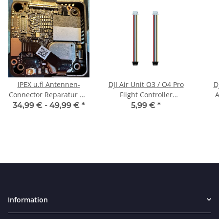
IPEX u.fl Antennen-
DJI Air Unit O3 / O4 Pro
D
Connector Reparatur O3
Flight Controller
A
/ O4 Pro Lite
Verbindungskabel
34,99 € -
49,99 €
*
5,99 €
*
Information