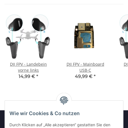
DJI FPV - Landebein
DJI FPV - Mainboard
DJ
vorne links
USB-C
14,99 €
*
49,99 €
*
Wie wir Cookies & Co nutzen
Durch Klicken auf „Alle akzeptieren“ gestatten Sie den