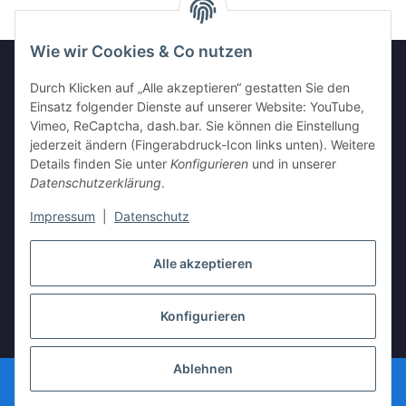
Wie wir Cookies & Co nutzen
Durch Klicken auf „Alle akzeptieren“ gestatten Sie den
GESETZLICHE INFORMATIONEN
Einsatz folgender Dienste auf unserer Website: YouTube,
Vimeo, ReCaptcha, dash.bar. Sie können die Einstellung
jederzeit ändern (Fingerabdruck-Icon links unten). Weitere
INFORMATIONEN
Details finden Sie unter
Konfigurieren
und in unserer
Datenschutzerklärung
.
Impressum
|
Datenschutz
Vertrag widerrufen
Alle akzeptieren
Konfigurieren
* Alle Preise inkl. gesetzlicher USt., zzgl.
Versand
Ablehnen
© vista-repair.de
Powered by
JTL-Shop
| Cached by
ecomDATA LiteSpeed Cache
| Cached