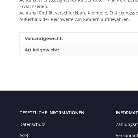
Erwachsenen.
Achtung! Enthält verschluckbare Kleinteile, Erstickungsge
Außerhalb der Reichweite von Kindern aufbewahren.
Produkteigenschaft
Wert
Versandgewicht:
Artikelgewicht:
GESETZLICHE INFORMATIONEN
INFORMAT
Datenschutz
Zahlungsm
AGB
Versandin