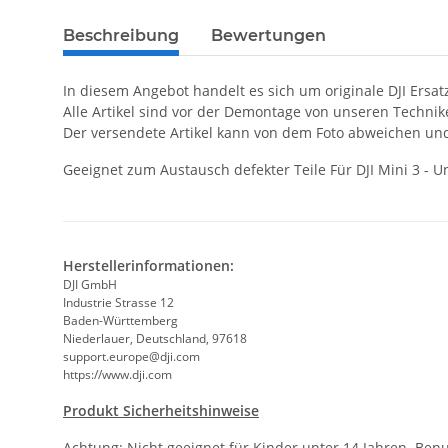
Beschreibung
Bewertungen
In diesem Angebot handelt es sich um originale DJI Ersat
Alle Artikel sind vor der Demontage von unseren Techni
Der versendete Artikel kann von dem Foto abweichen un
Geeignet zum Austausch defekter Teile Für DJI Mini 3 - 
Herstellerinformationen:
DJI GmbH
Industrie Strasse 12
Baden-Württemberg
Niederlauer, Deutschland, 97618
support.europe@dji.com
https://www.dji.com
Produkt Sicherheitshinweise
Achtung: Nicht geeignet für Kinder unter 14 Jahren. Ben