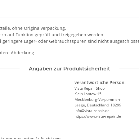
zteile, ohne Originalverpackung.
kern auf Funktion geprüft und freigegeben worden.
d geringere Lager- oder Gebrauchsspuren sind nicht ausgeschloss
Untere Abdeckung
Angaben zur Produktsicherheit
verantwortliche Person:
Vista Repair Shop
Klein Lantow 15
Mecklenburg-Vorpommern
Laage, Deutschland, 18299
info@vista-repair.de
https://www.vista-repair.de
utzung nur unter Aufsicht von