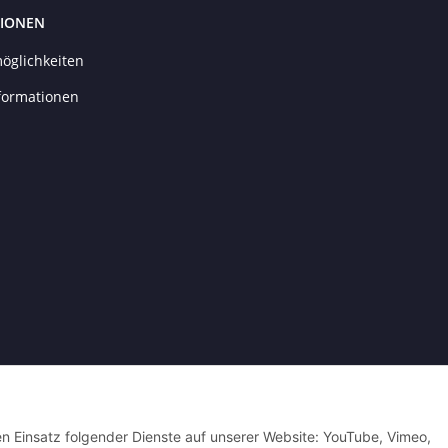
IONEN
öglichkeiten
formationen
Powered by
JTL-Shop
| Cached by
ecomDATA LiteSpeed Cache
| Cached by
eco
den Einsatz folgender Dienste auf unserer Website: YouTube, Vimeo,