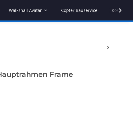
Walksnail Avatar
Copter Bauservice
Kostenvor
- Hauptrahmen Frame