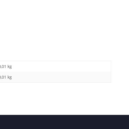
0,01 kg
0,01
kg