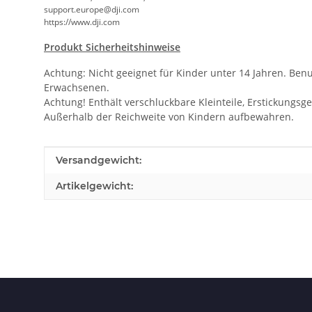
support.europe@dji.com
https://www.dji.com
Produkt Sicherheitshinweise
Achtung: Nicht geeignet für Kinder unter 14 Jahren. Ben
Erwachsenen.
Achtung! Enthält verschluckbare Kleinteile, Erstickungsge
Außerhalb der Reichweite von Kindern aufbewahren.
Produkteigenschaft
Wert
Versandgewicht:
Artikelgewicht: