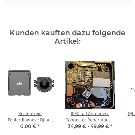
Kunden kauften dazu folgende
Artikel:
Kostenfreie
IPEX u.fl Antennen-
DJI
Fehlerdiagnose DJI Air
Connector Reparatur O3
Unit O3 / O4 Pro Lite
/ O4 Pro Lite
0,00 €
*
34,99 € -
49,99 €
*