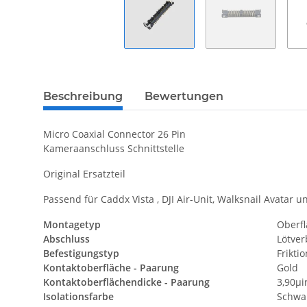
Beschreibung
Bewertungen
Micro Coaxial Connector 26 Pin
Kameraanschluss Schnittstelle
Original Ersatzteil
Passend für Caddx Vista , DJI Air-Unit, Walksnail Avatar 
Montagetyp
Oberf
Abschluss
Lötve
Befestigungstyp
Frikti
Kontaktoberfläche - Paarung
Gold
Kontaktoberflächendicke - Paarung
3,90µi
Isolationsfarbe
Schwa