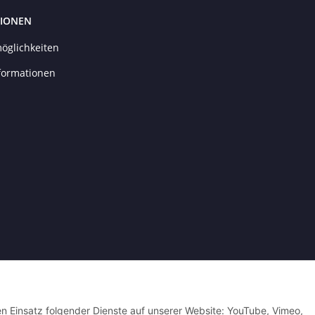
IONEN
öglichkeiten
formationen
Powered by
JTL-Shop
| Cached by
ecomDATA LiteSpeed Cache
| Cached by
eco
den Einsatz folgender Dienste auf unserer Website: YouTube, Vimeo,