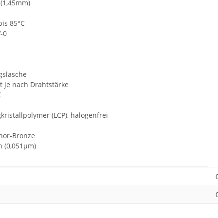
 (1,45mm)
bis 85°C
-0
gslasche
rt je nach Drahtstärke
C
gkristallpolymer (LCP), halogenfrei
hor-Bronze
n (0,051µm)