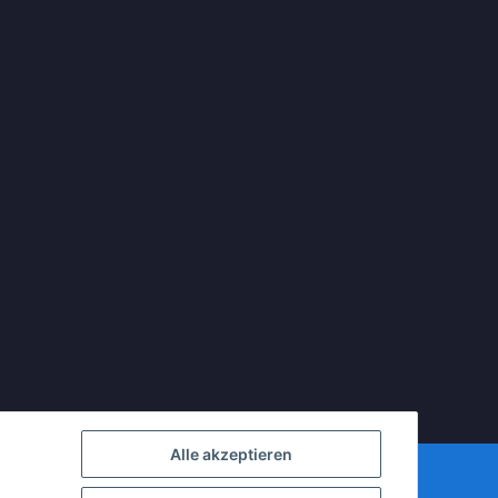
Alle akzeptieren
mDATA LiteSpeed Cache
| Cached by
ecomDATA LiteSpeed Cache