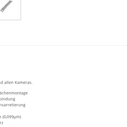
und allen Kameras.
lächenmontage
rbindung
onsarretierung
n (0,099µm)
rz