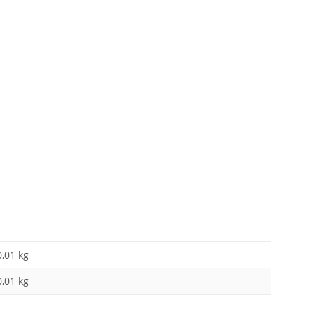
0,01 kg
0,01
kg