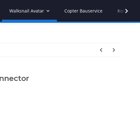
Walksnail Avatar
Copter Bauservice
Kostenvor
onnector