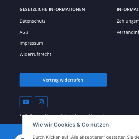
GESETZLICHE INFORMATIONEN
INFORMAT
Datenschutz
Zahlungsm
AGB
Versandin
Impressum
Widerrufsrecht
Vertrag widerrufen
* Alle Preise inkl. gesetzlicher USt., zzgl.
Versand
Wie wir Cookies & Co nutzen
© vista-repair.de
Durch Klicken auf „Alle akzeptieren“ gestatten Sie 