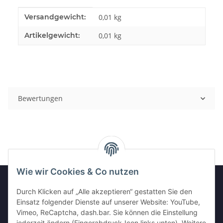
Produkteigenschaft
Wert
Versandgewicht:
0,01 kg
Artikelgewicht:
0,01
kg
Bewertungen
Wie wir Cookies & Co nutzen
Durch Klicken auf „Alle akzeptieren“ gestatten Sie den
GESETZLICHE INFORMATIONEN
Einsatz folgender Dienste auf unserer Website: YouTube,
Vimeo, ReCaptcha, dash.bar. Sie können die Einstellung
jederzeit ändern (Fingerabdruck-Icon links unten). Weitere