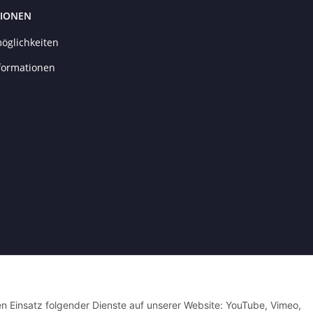
IONEN
öglichkeiten
formationen
Powered by
JTL-Shop
| Cached by
ecomDATA LiteSpeed Cache
| Cached by
eco
den Einsatz folgender Dienste auf unserer Website: YouTube, Vimeo,