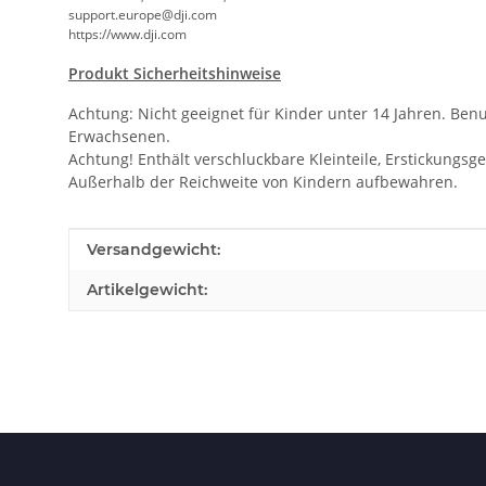
support.europe@dji.com
https://www.dji.com
Produkt Sicherheitshinweise
Achtung: Nicht geeignet für Kinder unter 14 Jahren. Ben
Erwachsenen.
Achtung! Enthält verschluckbare Kleinteile, Erstickungsge
Außerhalb der Reichweite von Kindern aufbewahren.
Produkteigenschaft
Wert
Versandgewicht:
Artikelgewicht: