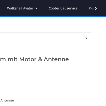
Walksnail Avatar
Copter Bauservice
Kostenvor
Arm mit Motor & Antenne
& Antenne