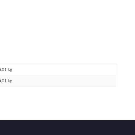
0,01 kg
0,01
kg