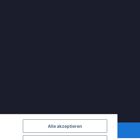
Alle akzeptieren
mDATA LiteSpeed Cache
| Cached by
ecomDATA LiteSpeed Cache