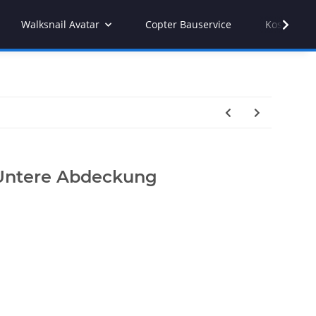
Walksnail Avatar
Copter Bauservice
Kostenvor
- Untere Abdeckung