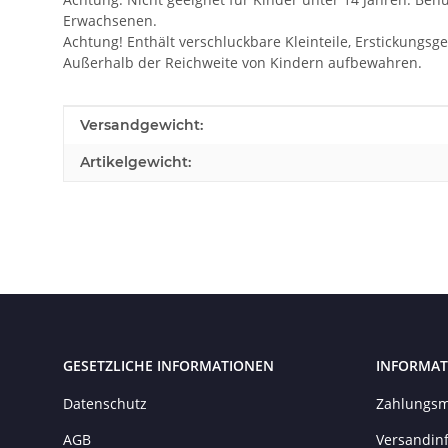
Erwachsenen.
Achtung! Enthält verschluckbare Kleinteile, Erstickungsge
Außerhalb der Reichweite von Kindern aufbewahren.
Produkteigenschaft
Wert
Versandgewicht:
Artikelgewicht:
GESETZLICHE INFORMATIONEN
INFORMAT
Datenschutz
Zahlungsm
AGB
Versandin