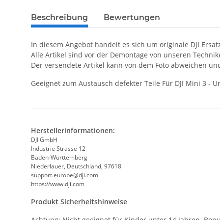
Beschreibung
Bewertungen
In diesem Angebot handelt es sich um originale DJI Ersat
Alle Artikel sind vor der Demontage von unseren Techni
Der versendete Artikel kann von dem Foto abweichen un
Geeignet zum Austausch defekter Teile Für DJI Mini 3 - 
Herstellerinformationen:
DJI GmbH
Industrie Strasse 12
Baden-Württemberg
Niederlauer, Deutschland, 97618
support.europe@dji.com
https://www.dji.com
Produkt Sicherheitshinweise
Achtung: Nicht geeignet für Kinder unter 14 Jahren. Ben