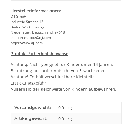
Herstellerinformationen:
DJI GmbH
Industrie Strasse 12
Baden-Württemberg
Niederlauer, Deutschland, 97618
support.europe@dji.com
https://www.dji.com
Produkt Sicherheitshinweise
Achtung: Nicht geeignet für Kinder unter 14 Jahren.
Benutzung nur unter Aufsicht von Erwachsenen.
Achtung! Enthält verschluckbare Kleinteile,
Erstickungsgefahr.
Außerhalb der Reichweite von Kindern aufbewahren.
Produkteigenschaft
Wert
Versandgewicht:
0,01 kg
Artikelgewicht:
0,01
kg