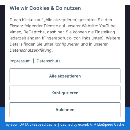
Wie wir Cookies & Co nutzen
Durch Klicken auf „Alle akzeptieren“ gestatten Sie den
Einsatz folgender Dienste auf unserer Website: YouTube,
GESETZLICHE INFORMATIONEN
Vimeo, ReCaptcha, dash.bar. Sie können die Einstellung
jederzeit ändern (Fingerabdruck-Icon links unten). Weitere
INFORMATIONEN
Details finden Sie unter
Konfigurieren
und in unserer
Datenschutzerklärung
.
Impressum
|
Datenschutz
Vertrag widerrufen
Alle akzeptieren
Konfigurieren
* Alle Preise inkl. gesetzlicher USt., zzgl.
Versand
Ablehnen
© vista-repair.de
Powered by
JTL-Shop
| Cached by
ecomDATA LiteSpeed Cache
| Cached
by
ecomDATA LiteSpeed Cache
| Cached by
ecomDATA LiteSpeed Cache