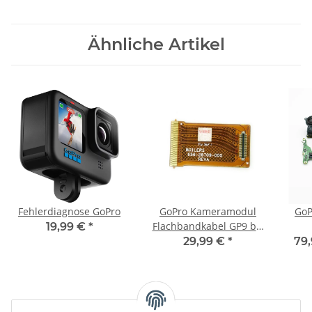
Ähnliche Artikel
Fehlerdiagnose GoPro
GoPro Kameramodul
GoP
Flachbandkabel GP9 bis
19,99 €
*
GP13
29,99 €
*
79,