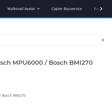
Walksnail Avatar
Copter Bauservice
Kostenvor
usch MPU6000 / Bosch BMI270
/ Bosch BMI270