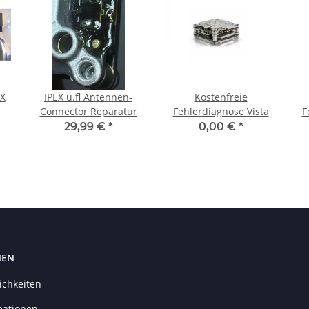
X
IPEX u.fl Antennen-
Kostenfreie
Connector Reparatur
Fehlerdiagnose Vista
F
29,99 €
*
0,00 €
*
NEN
ichkeiten
mationen