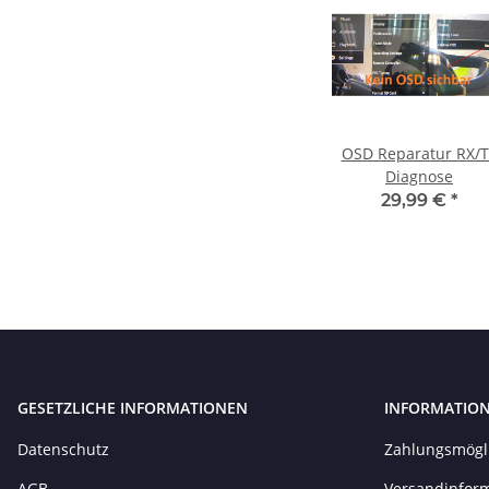
OSD Reparatur RX/T
Diagnose
29,99 €
*
GESETZLICHE INFORMATIONEN
INFORMATIO
Datenschutz
Zahlungsmögl
AGB
Versandinfor