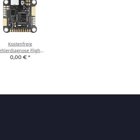
Kostenfreie
ehlerdiagnose Flight-
Controller
0,00 €
*