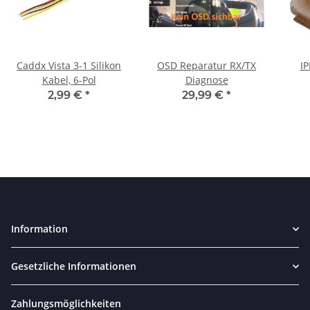
Caddx Vista 3-1 Silikon
OSD Reparatur RX/TX
IP
Kabel, 6-Pol
Diagnose
2,99 €
*
29,99 €
*
Information
Gesetzliche Informationen
Zahlungsmöglichkeiten