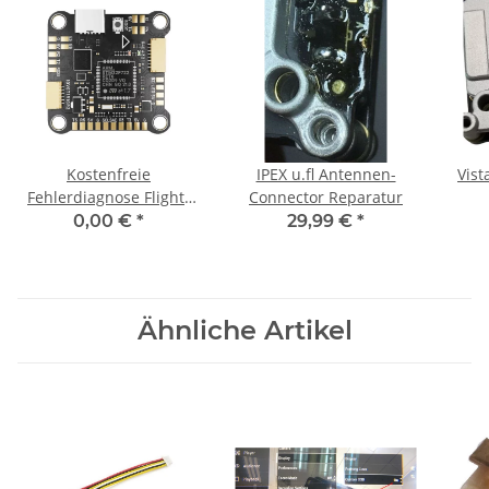
Kostenfreie
IPEX u.fl Antennen-
Vist
Fehlerdiagnose Flight-
Connector Reparatur
Controller
0,00 €
*
29,99 €
*
Ähnliche Artikel