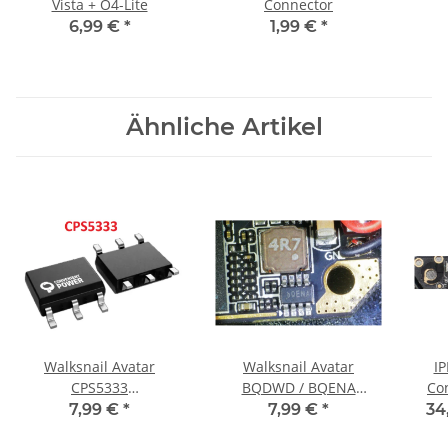
Vista + O4-Lite
Connector
6,99 €
*
1,99 €
*
Ähnliche Artikel
Walksnail Avatar
Walksnail Avatar
IP
CPS5333
BQDWD / BQENA
Co
Spannungswandler 6
Spannungswandler 8
7,99 €
*
7,99 €
*
34
Pin
Pin