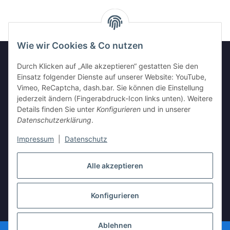
Wie wir Cookies & Co nutzen
Durch Klicken auf „Alle akzeptieren“ gestatten Sie den
Einsatz folgender Dienste auf unserer Website: YouTube,
GESETZLICHE INFORMATIONEN
Vimeo, ReCaptcha, dash.bar. Sie können die Einstellung
jederzeit ändern (Fingerabdruck-Icon links unten). Weitere
INFORMATIONEN
Details finden Sie unter
Konfigurieren
und in unserer
Datenschutzerklärung
.
Impressum
|
Datenschutz
Vertrag widerrufen
Alle akzeptieren
Konfigurieren
* Alle Preise inkl. gesetzlicher USt., zzgl.
Versand
Ablehnen