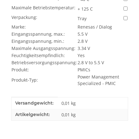
Maximale Betriebstemperatur:
+ 125 C
Verpackung:
Tray
Marke:
Renesas / Dialog
Eingangsspannung, max.:
5.5 V
Eingangsspannung, min.:
2.8 V
Maximale Ausgangsspannung:
3.34 V
Feuchtigkeitsempfindlich:
Yes
Betriebsversorgungsspannung:
2.8 V to 5.5 V
Produkt:
PMICs
Power Management
Produkt-Typ:
Specialized - PMIC
Produkteigenschaft
Wert
Versandgewicht:
0,01 kg
Artikelgewicht:
0,01
kg