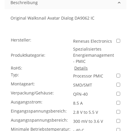
Beschreibung
Original Walksnail Avatar Dialog DA9062 IC
Hersteller:
Renesas Electronics
Spezialisiertes
Produktkategorie:
Energiemanagement
- PMIC
RoHS:
Details
Typ:
Processor PMIC
Montageart:
SMD/SMT
Verpackung/Gehäuse:
QFN-40
Ausgangsstrom:
8.5 A
Eingangsspannungsbereich:
2.8 V to 5.5 V
Ausgangsspannungsbereich:
300 mV to 3.6 V
Minimale Betriebstemperatur:
- 40 C