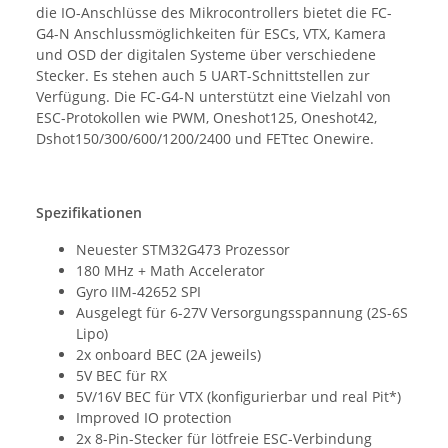
die IO-Anschlüsse des Mikrocontrollers bietet die FC-
G4-N Anschlussmöglichkeiten für ESCs, VTX, Kamera
und OSD der digitalen Systeme über verschiedene
Stecker. Es stehen auch 5 UART-Schnittstellen zur
Verfügung. Die FC-G4-N unterstützt eine Vielzahl von
ESC-Protokollen wie PWM, Oneshot125, Oneshot42,
Dshot150/300/600/1200/2400 und FETtec Onewire.
Spezifikationen
Neuester STM32G473 Prozessor
180 MHz + Math Accelerator
Gyro IIM-42652 SPI
Ausgelegt für 6-27V Versorgungsspannung (2S-6S
Lipo)
2x onboard BEC (2A jeweils)
5V BEC für RX
5V/16V BEC für VTX (konfigurierbar und real Pit*)
Improved IO protection
2x 8-Pin-Stecker für lötfreie ESC-Verbindung