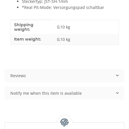
Steckertyp: JST-SH-1mm
*Real Pit-Mode: Versorgungspad schaltbar
Shipping
Item information
Value
0,10 kg
weight:
Item weight:
0,10
kg
Reviews
Notify me when this item is available