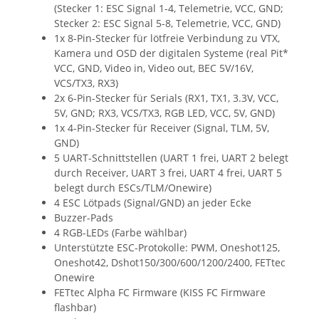
(Stecker 1: ESC Signal 1-4, Telemetrie, VCC, GND;
Stecker 2: ESC Signal 5-8, Telemetrie, VCC, GND)
1x 8-Pin-Stecker für lötfreie Verbindung zu VTX,
Kamera und OSD der digitalen Systeme (real Pit*
VCC, GND, Video in, Video out, BEC 5V/16V,
VCS/TX3, RX3)
2x 6-Pin-Stecker für Serials (RX1, TX1, 3.3V, VCC,
5V, GND; RX3, VCS/TX3, RGB LED, VCC, 5V, GND)
1x 4-Pin-Stecker für Receiver (Signal, TLM, 5V,
GND)
5 UART-Schnittstellen (UART 1 frei, UART 2 belegt
durch Receiver, UART 3 frei, UART 4 frei, UART 5
belegt durch ESCs/TLM/Onewire)
4 ESC Lötpads (Signal/GND) an jeder Ecke
Buzzer-Pads
4 RGB-LEDs (Farbe wählbar)
Unterstützte ESC-Protokolle: PWM, Oneshot125,
Oneshot42, Dshot150/300/600/1200/2400, FETtec
Onewire
FETtec Alpha FC Firmware (KISS FC Firmware
flashbar)