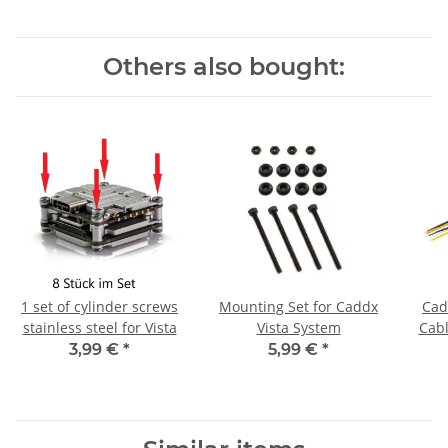
Others also bought:
1 set of cylinder screws
Mounting Set for Caddx
Cad
stainless steel for Vista
Vista System
Cabl
3,99 €
*
5,99 €
*