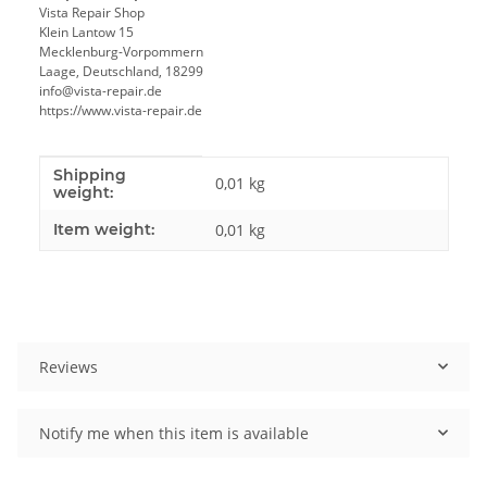
Vista Repair Shop
Klein Lantow 15
Mecklenburg-Vorpommern
Laage, Deutschland, 18299
info@vista-repair.de
https://www.vista-repair.de
Shipping
Item information
Value
0,01 kg
weight:
Item weight:
0,01
kg
Reviews
Notify me when this item is available