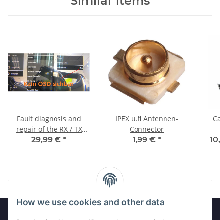
Similar items
Fault diagnosis and
IPEX u.fl Antennen-
Ca
repair of the RX / TX
Connector
lines
29,99 €
*
1,99 €
*
10
How we use cookies and other data