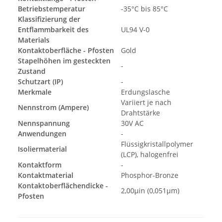
Betriebstemperatur
-35°C bis 85°C
Klassifizierung der
Entflammbarkeit des
UL94 V-0
Materials
Kontaktoberfläche - Pfosten
Gold
Stapelhöhen im gesteckten
-
Zustand
Schutzart (IP)
-
Merkmale
Erdungslasche
Variiert je nach
Nennstrom (Ampere)
Drahtstärke
Nennspannung
30V AC
Anwendungen
-
Flüssigkristallpolymer
Isoliermaterial
(LCP), halogenfrei
Kontaktform
-
Kontaktmaterial
Phosphor-Bronze
Kontaktoberflächendicke -
2,00µin (0,051µm)
Pfosten