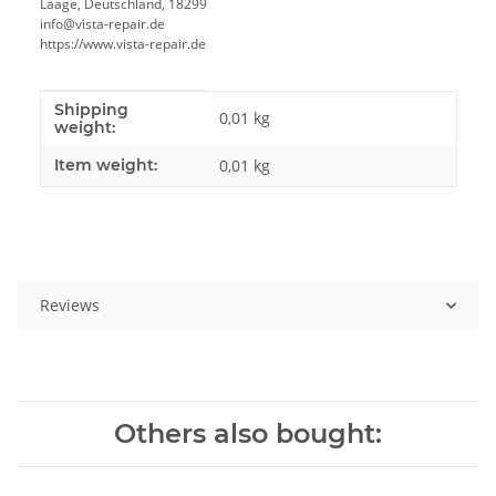
Laage, Deutschland, 18299
info@vista-repair.de
https://www.vista-repair.de
Shipping
Item information
Value
0,01 kg
weight:
Item weight:
0,01
kg
Reviews
Others also bought: