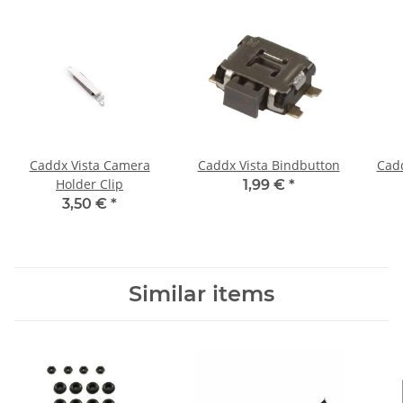
Caddx Vista Camera
Caddx Vista Bindbutton
Cadd
Holder Clip
1,99 €
*
3,50 €
*
Similar items