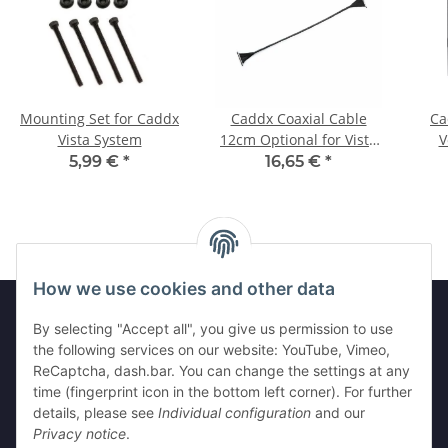
Mounting Set for Caddx
Caddx Coaxial Cable
Ca
Vista System
12cm Optional for Vista
V
Nebula HD Digital
5,99 €
*
16,65 €
*
System FPV Camera
How we use cookies and other data
By selecting "Accept all", you give us permission to use
the following services on our website: YouTube, Vimeo,
Legal
ReCaptcha, dash.bar. You can change the settings at any
time (fingerprint icon in the bottom left corner). For further
Information
details, please see
Individual configuration
and our
Privacy notice
.